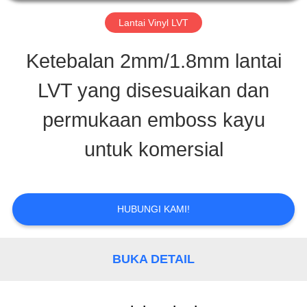
PABRIK
Lantai Vinyl LVT
Ketebalan 2mm/1.8mm lantai
KONTROL
LVT yang disesuaikan dan
KUALITAS
permukaan emboss kayu
untuk komersial
HUBUNGI
KAMI
HUBUNGI KAMI!
PERMINTAAN
BUKA DETAIL
PENAWARAN