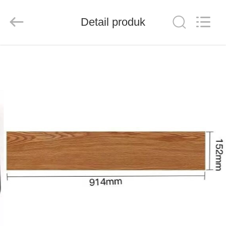
Wuxi
Wellful
Decoration
Materials
Detail produk
Co.,Ltd..
All
Rights
Reserved.
RUMAH
PRODUK
VIDEO
TENTANG
KAMI
TUR
PABRIK