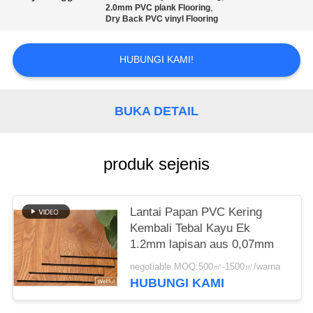
PRIVACY
,
2.0mm PVC plank Flooring
POLICY
Dry Back PVC vinyl Flooring
HUBUNGI KAMI!
BUKA DETAIL
produk sejenis
Lantai Papan PVC Kering
Kembali Tebal Kayu Ek
1.2mm lapisan aus 0,07mm
negotiable MOQ:500㎡-1500㎡/warna
HUBUNGI KAMI