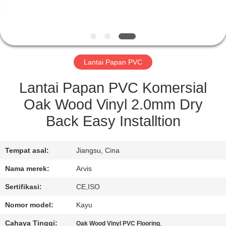
KONTROL
KUALITAS
Lantai Papan PVC
HUBUNGI
KAMI
Lantai Papan PVC Komersial
Oak Wood Vinyl 2.0mm Dry
BERITA
Back Easy Installtion
PERMINTAAN
Tempat asal:
Jiangsu, Cina
PENAWARAN
Nama merek:
Arvis
Sertifikasi:
CE,ISO
SITEMAP
Nomor model:
Kayu
Cahaya Tinggi:
,
Oak Wood Vinyl PVC Flooring