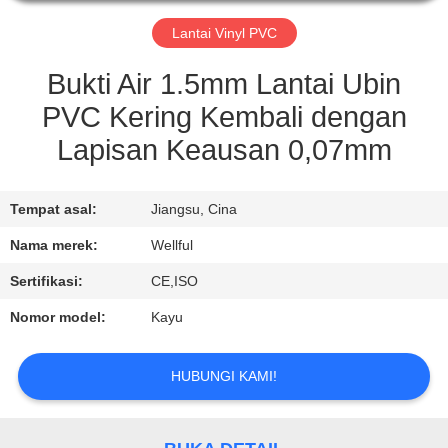
KONTROL
Lantai Vinyl PVC
KUALITAS
Bukti Air 1.5mm Lantai Ubin
PVC Kering Kembali dengan
HUBUNGI
Lapisan Keausan 0,07mm
KAMI
Tempat asal:
Jiangsu, Cina
PERMINTAAN
Nama merek:
Wellful
PENAWARAN
Sertifikasi:
CE,ISO
Nomor model:
Kayu
BERITA
HUBUNGI KAMI!